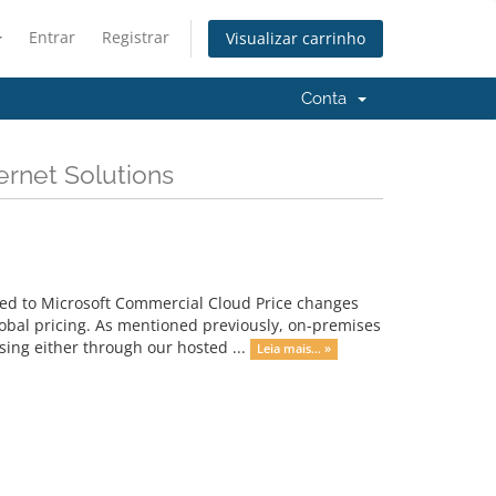
Entrar
Registrar
Visualizar carrinho
Conta
ernet Solutions
ed to Microsoft Commercial Cloud Price changes
obal pricing. As mentioned previously, on-premises
sing either through our hosted ...
Leia mais... »