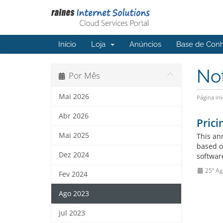
Início
Loja
Anúncios
Base de Con
No
Por Mês
Mai 2026
Página ini
Abr 2026
Prici
Mai 2025
This an
based o
Dez 2024
software
25º Ag
Fev 2024
Ago 2023
jul 2023