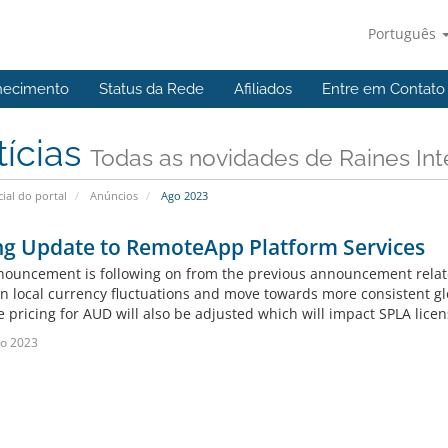
Português
hecimento
Status da Rede
Afiliados
Entre em Contato
tícias
Todas as novidades de Raines Int
cial do portal
Anúncios
Ago 2023
ng Update to RemoteApp Platform Services
nouncement is following on from the previous announcement relat
n local currency fluctuations and move towards more consistent gl
 pricing for AUD will also be adjusted which will impact SPLA licen
o 2023