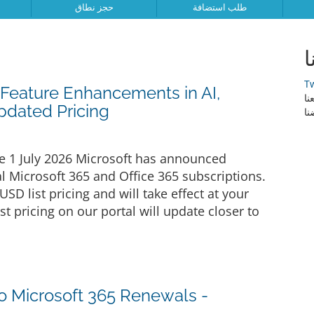
طلب استضافة
حجز نطاق
ا
T
 Feature Enhancements in AI,
pdated Pricing
ا
ve 1 July 2026 Microsoft has announced
 Microsoft 365 and Office 365 subscriptions.
D list pricing and will take effect at your
ist pricing on our portal will update closer to
o Microsoft 365 Renewals -