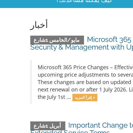
أخبار
Microsoft 365
مايو/الخامس 1شارع
Security & Management with U
Microsoft 365 Price Changes – Effecti
upcoming price adjustments to several
These changes are based on updated US
next renewal on or after 1 July 2026. L
the July 1st ...
إقرأ المزيد »
Important Change t
أبريل 1شارع
Extended Service Terms