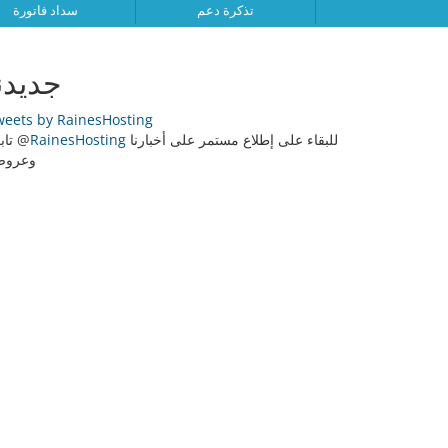
تذكرة دعم
سداد فاتورة
جديدن
weets by RainesHosting
تابعنا @
RainesHosting
للبقاء على إطلاع مستمر على أخبارنا
وعروضن