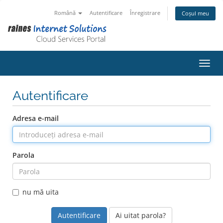
Română
Autentificare
Înregistrare
Coșul meu
Navig
Autentificare
Adresa e-mail
Parola
nu mă uita
Ai uitat parola?