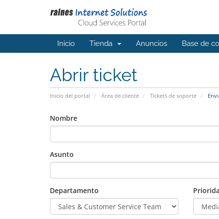
Inicio
Tienda
Anuncios
Base de c
Abrir ticket
Inicio del portal
Área de cliente
Tickets de soporte
Envia
Nombre
Asunto
Departamento
Priorid