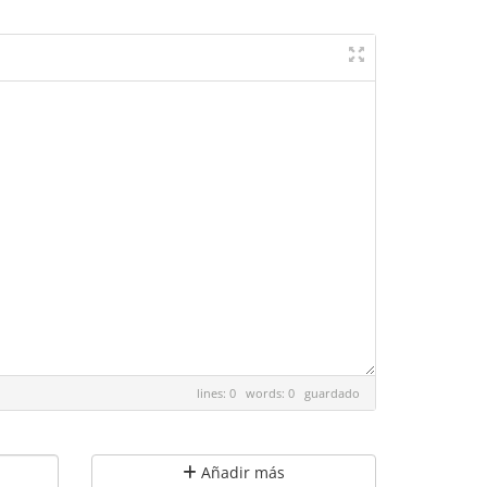
lines: 0 words: 0
guardado
Añadir más