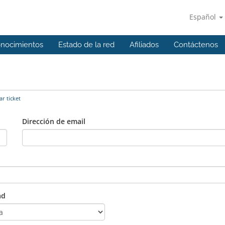
Español
onocimientos
Estado de la red
Afiliados
Contáctenos
r ticket
Dirección de email
ad