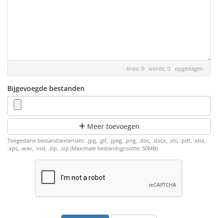
lines: 0 words: 0
opgeslagen
Bijgevoegde bestanden
Meer toevoegen
Toegestane bestandsextensies: .jpg, .gif, .jpeg, .png, .doc, .docx, .xls, .pdf, .xlsx,
.xps, .wav, .vsd, .zip, .sql (Maximale bestandsgrootte: 50MB)