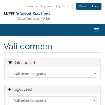
Estonian
Logi sisse
Registreeri
Vaata ostukorvi
Lülit
Vali domeen
Kategooriad
Tegevused