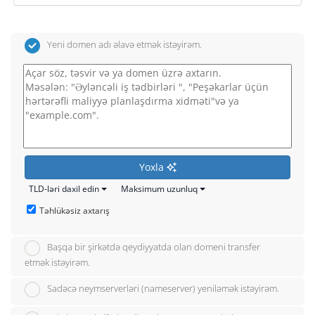
Yeni domen adı əlavə etmək istəyirəm.
Yoxla
TLD-ləri daxil edin
Maksimum uzunluq
Təhlükəsiz axtarış
Başqa bir şirkətdə qeydiyyatda olan domeni transfer
etmək istəyirəm.
Sadəcə neymserverləri (nameserver) yeniləmək istəyirəm.