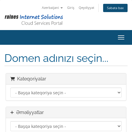
Azerbaijani
Giriş
Qeydiyyat
Səbətə bax
Naviq
Domen adınızı seçin...
Kateqoriyalar
Əməliyyatlar