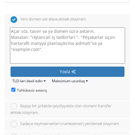
Yeni domen adı əlavə etmək istəyirəm.
Yoxla
TLD-ləri daxil edin
Maksimum uzunluq
Təhlükəsiz axtarış
Başqa bir şirkətdə qeydiyyatda olan domeni transfer
etmək istəyirəm.
Sadəcə neymserverləri (nameserver) yeniləmək istəyirəm.