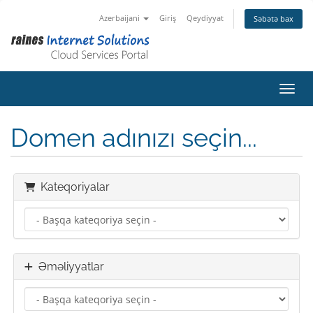
Azerbaijani
Giriş
Qeydiyyat
Səbətə bax
Naviq
Domen adınızı seçin...
Kateqoriyalar
Əməliyyatlar