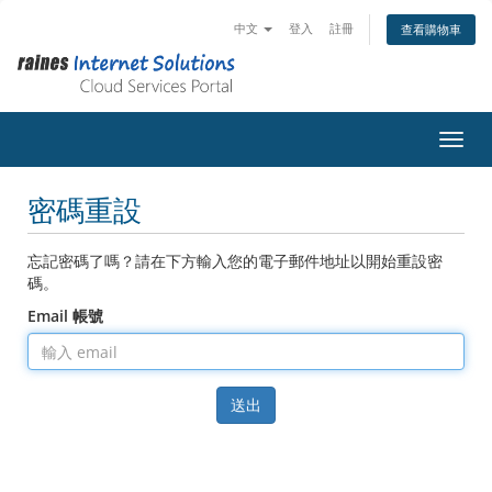
中文
登入
註冊
查看購物車
切換
密碼重設
忘記密碼了嗎？請在下方輸入您的電子郵件地址以開始重設密
碼。
Email 帳號
送出