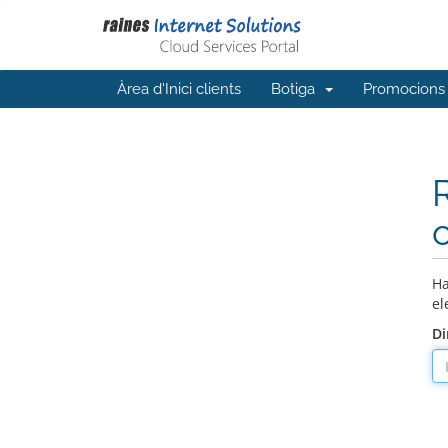
Àrea d'Inici clients
Botiga
Promocions
Ha
el
Di