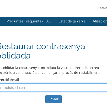
Catal
Preguntes Freqüents - FAQ
Estat de la xarxa
Afiliacio
Restaurar contrasenya
oblidada
s oblidat la contrasenya? Introduïu la vostra adreça de correu
ectrònic a continuació per començar el procés de restabliment.
recció Email
Enviar