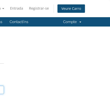
à
Entrada
Registrar-se
Veure Carro
ns
Contacti'ns
Compte