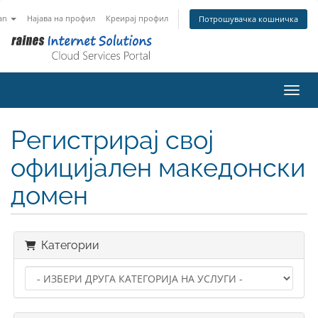
an
Најава на профил
Креирај профил
Потрошувачка кошничка
Вклу
Регистрирај свој
официјален македонски
домен
Категории