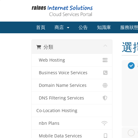
首頁
商店
公告
知識庫
服務狀
選
分類
Web Hosting
Business Voice Services
Domain Name Services
DNS Filtering Services
Co-Location Hosting
nbn Plans
Mobile Data Services