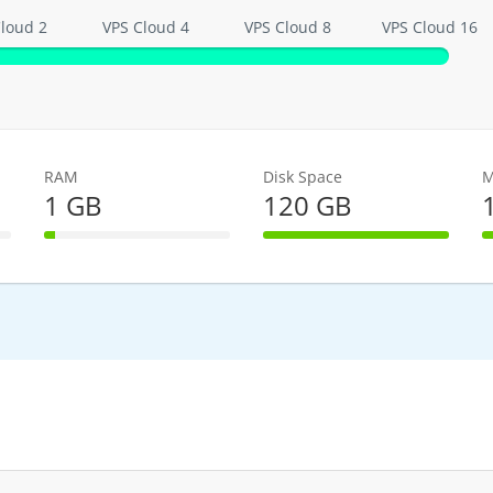
loud 2
VPS Cloud 4
VPS Cloud 8
VPS Cloud 16
RAM
Disk Space
M
1 GB
120 GB
e
6% Complete
100% Complete