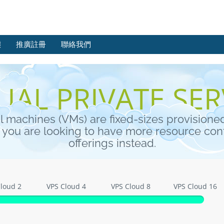
態
推廣註冊
聯絡我們
UAL PRIVATE SE
al machines (VMs) are fixed-sizes provisione
If you are looking to have more resource con
offerings instead.
loud 2
VPS Cloud 4
VPS Cloud 8
VPS Cloud 16