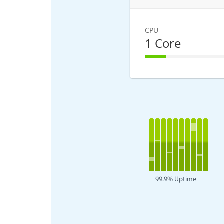
CPU
1 Core
25% Complet