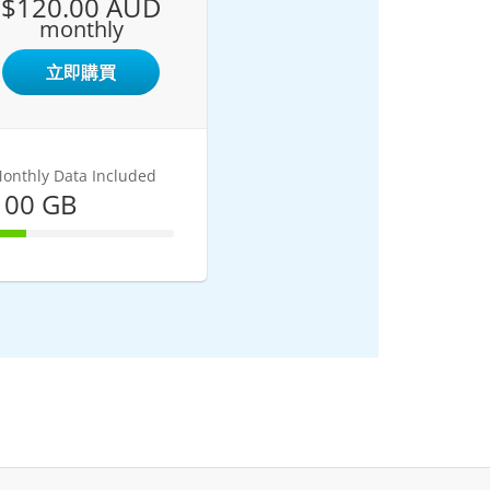
$120.00 AUD
monthly
立即購買
onthly Data Included
100 GB
20% Complete