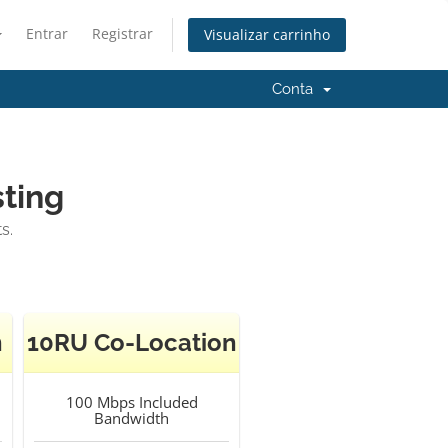
Entrar
Registrar
Visualizar carrinho
Conta
ting
s.
n
10RU Co-Location
100 Mbps
Included
Bandwidth