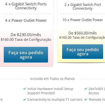
4 x Gigabit Switch Ports
2 x Gigabit Switch Port
Connectivity
Connectivity
10 x Power Outlet
Power
4 x Power Outlet
Power
De $560.00/mês
De $230.00/mês
$160.00 Taxa de Configuraçã
$160.00 Taxa de Configuração
Faça seu pedido
Faça seu pedido
agora
agora
Incluído em Todos os Planos
Initial Hardware Install Setup
24x7x365 (
Support Provided
Access
re
Connectivity to multiple T1 carriers
'Remote Ha