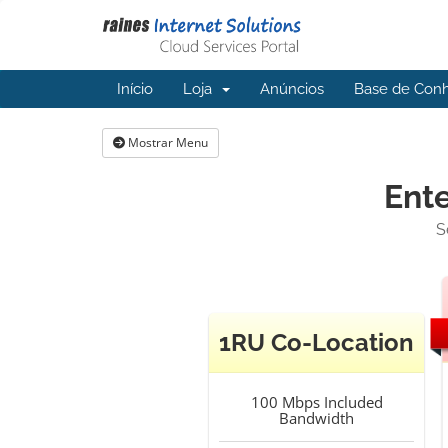
Início
Loja
Anúncios
Base de Con
Mostrar Menu
Ente
S
1RU Co-Location
100 Mbps
Included
Bandwidth