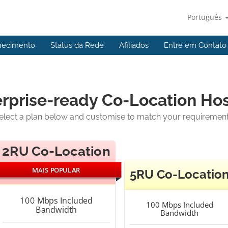
Português
hecimento
Status da Rede
Afiliados
Entre em Contato
rprise-ready Co-Location Hos
elect a plan below and customise to match your requirement
2RU Co-Location
MAIS POPULAR
5RU Co-Locatio
100 Mbps
Included
100 Mbps
Included
Bandwidth
Bandwidth