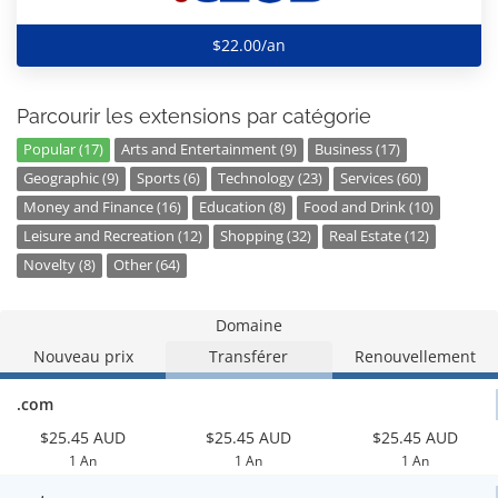
$22.00/an
Parcourir les extensions par catégorie
Popular (17)
Arts and Entertainment (9)
Business (17)
Geographic (9)
Sports (6)
Technology (23)
Services (60)
Money and Finance (16)
Education (8)
Food and Drink (10)
Leisure and Recreation (12)
Shopping (32)
Real Estate (12)
Novelty (8)
Other (64)
Domaine
Nouveau prix
Transférer
Renouvellement
.com
$25.45 AUD
$25.45 AUD
$25.45 AUD
1 An
1 An
1 An