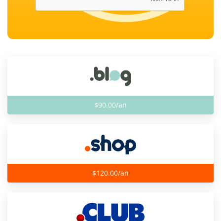
$90.00/an
$120.00/an